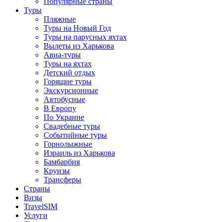
Популярные страны
Туры
Пляжные
Туры на Новый Год
Туры на парусных яхтах
Вылеты из Харькова
Авиа-туры
Туры на яхтах
Детский отдых
Горящие туры
Экскурсионные
Автобусные
В Европу
По Украине
Свадебные туры
Событийные туры
Горнолыжные
Израиль из Харькова
Бамбарбия
Круизы
Трансферы
Страны
Визы
TravelSIM
Услуги