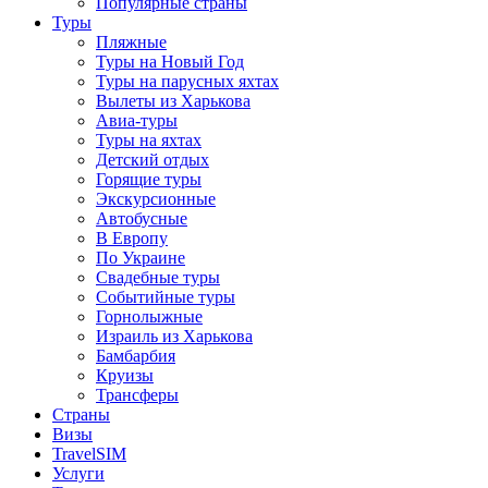
Популярные страны
Туры
Пляжные
Туры на Новый Год
Туры на парусных яхтах
Вылеты из Харькова
Авиа-туры
Туры на яхтах
Детский отдых
Горящие туры
Экскурсионные
Автобусные
В Европу
По Украине
Свадебные туры
Событийные туры
Горнолыжные
Израиль из Харькова
Бамбарбия
Круизы
Трансферы
Страны
Визы
TravelSIM
Услуги