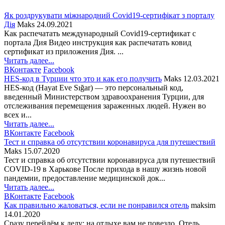
Як роздрукувати міжнародний Covid19-сертифікат з порталу
Дія
Maks
24.09.2021
Как распечатать международный Covid19-сертификат с
портала Дия Видео инструкция как распечатать ковид
сертификат из приложения Дия. ...
Читать далее...
ВКонтакте
Facebook
HES-код в Турции что это и как его получить
Maks
12.03.2021
HES-код (Hayat Eve Sığar) — это персональный код,
введенный Министерством здравоохранения Турции, для
отслеживания перемещения зараженных людей. Нужен во
всех и...
Читать далее...
ВКонтакте
Facebook
Тест и справка об отсутствии коронавируса для путешествий
Maks
15.07.2020
Тест и справка об отсутствии коронавируса для путешествий
COVID-19 в Харькове После прихода в нашу жизнь новой
пандемии, предоставление медицинской док...
Читать далее...
ВКонтакте
Facebook
Как правильно жаловаться, если не понравился отель
maksim
14.01.2020
Сразу перейдём к делу: на отдыхе вам не повезло. Отель