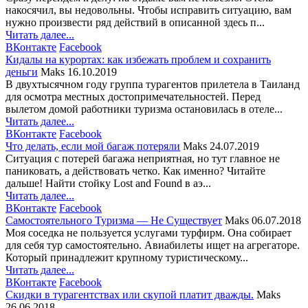
накосячил, вы недовольны. Чтобы исправить ситуацию, вам
нужно произвести ряд действий в описанной здесь п...
Читать далее...
ВКонтакте
Facebook
Кидалы на курортах: как избежать проблем и сохранить
деньги
Maks
16.10.2019
В двухтысячном году группа турагентов прилетела в Таиланд
для осмотра местных достопримечательностей. Перед
вылетом домой работники туризма остановилась в отеле...
Читать далее...
ВКонтакте
Facebook
Что делать, если мой багаж потеряли
Maks
24.07.2019
Ситуация с потерей багажа неприятная, но тут главное не
паниковать, а действовать четко. Как именно? Читайте
дальше! Найти стойку Lost and Found в аэ...
Читать далее...
ВКонтакте
Facebook
Самостоятельного Туризма — Не Существует
Maks
06.07.2018
Моя соседка не пользуется услугами турфирм. Она собирает
для себя тур самостоятельно. Авиабилеты ищет на агрегаторе.
Который принадлежит крупному туристическому...
Читать далее...
ВКонтакте
Facebook
Скидки в турагентствах или скупой платит дважды.
Maks
26.06.2018