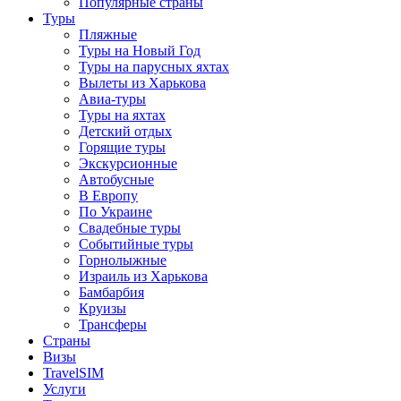
Популярные страны
Туры
Пляжные
Туры на Новый Год
Туры на парусных яхтах
Вылеты из Харькова
Авиа-туры
Туры на яхтах
Детский отдых
Горящие туры
Экскурсионные
Автобусные
В Европу
По Украине
Свадебные туры
Событийные туры
Горнолыжные
Израиль из Харькова
Бамбарбия
Круизы
Трансферы
Страны
Визы
TravelSIM
Услуги