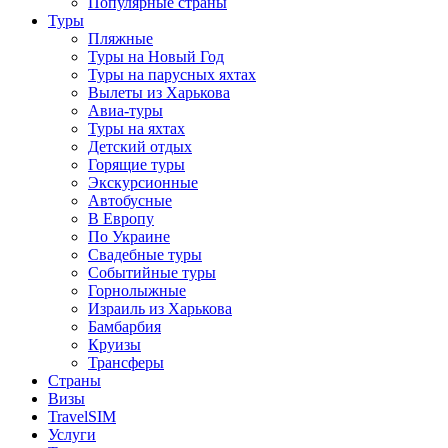
Популярные страны
Туры
Пляжные
Туры на Новый Год
Туры на парусных яхтах
Вылеты из Харькова
Авиа-туры
Туры на яхтах
Детский отдых
Горящие туры
Экскурсионные
Автобусные
В Европу
По Украине
Свадебные туры
Событийные туры
Горнолыжные
Израиль из Харькова
Бамбарбия
Круизы
Трансферы
Страны
Визы
TravelSIM
Услуги