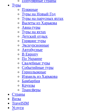
Популярные страны
Туры
Пляжные
Туры на Новый Год
Туры на парусных яхтах
Вылеты из Харькова
Авиа-туры
Туры на яхтах
Детский отдых
Горящие туры
Экскурсионные
Автобусные
В Европу
По Украине
Свадебные туры
Событийные туры
Горнолыжные
Израиль из Харькова
Бамбарбия
Круизы
Трансферы
Страны
Визы
TravelSIM
Услуги