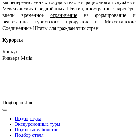
вышеперечисленных государствах миграционными службами
Мексиканских Соединённых Штатов, иностранные партнёры
ввели временное
ограничение
на формирование и
реализацию туристских продуктов в Мексиканские
Соединённые Штаты для граждан этих стран.
Курорты
Канкун
Ривьера-Майя
мексика туры , туры в мексику, отдых в мексике, мексика отдых, туры в мексику из киева, туры в мексику 2021, мексика туризм,
канкун цены, путевки в мексику, горящие туры в мексику, туры в мексику из ,
отдых в мексике 2021, тур в мексику цена, тур в мексику из украины, туры в канкун, тур
мексика
канкун туры, тури в мексику, мексика путевки, туры в мексику из Харькова, туризм в
мексике
отдых в мексике 2022
Подбор on-line
Подбор тура
Экскурсионные туры
Подбор авиабилетов
Подбор отеля