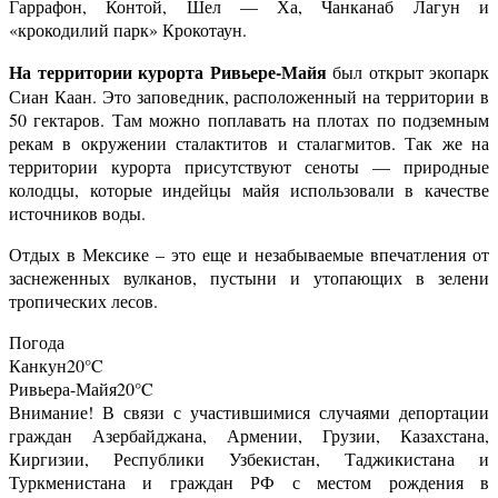
Гаррафон, Контой, Шел — Ха, Чанканаб Лагун и
«крокодилий парк» Крокотаун.
На территории курорта Ривьере-Майя
был открыт экопарк
Сиан Каан. Это заповедник, расположенный на территории в
50 гектаров. Там можно поплавать на плотах по подземным
рекам в окружении сталактитов и сталагмитов. Так же на
территории курорта присутствуют сеноты — природные
колодцы, которые индейцы майя использовали в качестве
источников воды.
Отдых в Мексике – это еще и незабываемые впечатления от
заснеженных вулканов, пустыни и утопающих в зелени
тропических лесов.
Погода
Канкун
20°C
Ривьера-Майя
20°C
Внимание! В связи с участившимися случаями депортации
граждан Азербайджана, Армении, Грузии, Казахстана,
Киргизии, Республики Узбекистан, Таджикистана и
Туркменистана и граждан РФ с местом рождения в