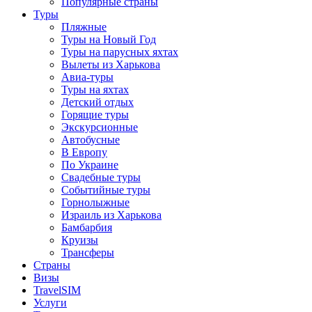
Популярные страны
Туры
Пляжные
Туры на Новый Год
Туры на парусных яхтах
Вылеты из Харькова
Авиа-туры
Туры на яхтах
Детский отдых
Горящие туры
Экскурсионные
Автобусные
В Европу
По Украине
Свадебные туры
Событийные туры
Горнолыжные
Израиль из Харькова
Бамбарбия
Круизы
Трансферы
Страны
Визы
TravelSIM
Услуги