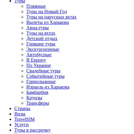
Туры
Пляжные
Туры на Новый Год
Туры на парусных яхтах
Вылеты из Харькова
Авиа-туры
Туры на яхтах
Детский отдых
Горящие туры
Экскурсионные
Автобусные
В Европу
По Украине
Свадебные туры
Событийные туры
Горнолыжные
Израиль из Харькова
Бамбарбия
Круизы
Трансферы
Страны
Визы
TravelSIM
Услуги
Туры в рассрочку