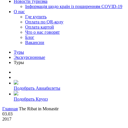
Новости туризма
Інформація щодо країн із поширенням COVID-19
О нас
Где купить
Оплата по QR-коду
Оплата картой
Что о нас говорят
Блог
Вакансии
Туры
Экскурсионные
Туры
Подобрать Авиабилеты
Подобрать Круиз
Главная
The Ribat in Monastir
03.03
2017