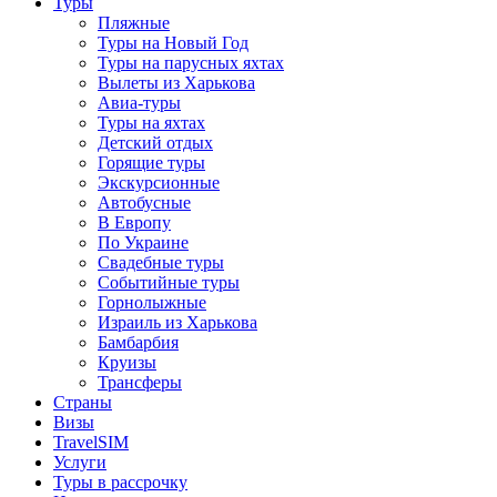
Туры
Пляжные
Туры на Новый Год
Туры на парусных яхтах
Вылеты из Харькова
Авиа-туры
Туры на яхтах
Детский отдых
Горящие туры
Экскурсионные
Автобусные
В Европу
По Украине
Свадебные туры
Событийные туры
Горнолыжные
Израиль из Харькова
Бамбарбия
Круизы
Трансферы
Страны
Визы
TravelSIM
Услуги
Туры в рассрочку