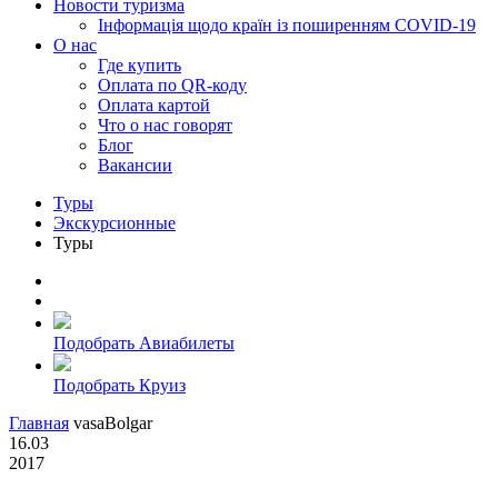
Новости туризма
Інформація щодо країн із поширенням COVID-19
О нас
Где купить
Оплата по QR-коду
Оплата картой
Что о нас говорят
Блог
Вакансии
Туры
Экскурсионные
Туры
Подобрать Авиабилеты
Подобрать Круиз
Главная
vasaBolgar
16.03
2017