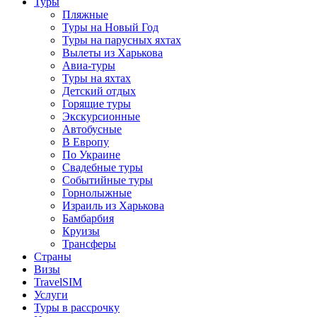
Туры
Пляжные
Туры на Новый Год
Туры на парусных яхтах
Вылеты из Харькова
Авиа-туры
Туры на яхтах
Детский отдых
Горящие туры
Экскурсионные
Автобусные
В Европу
По Украине
Свадебные туры
Событийные туры
Горнолыжные
Израиль из Харькова
Бамбарбия
Круизы
Трансферы
Страны
Визы
TravelSIM
Услуги
Туры в рассрочку