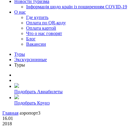
Новости туризма
Інформація щодо країн із поширенням COVID-19
О нас
Где купить
Оплата по QR-коду
Оплата картой
Что о нас говорят
Блог
Вакансии
Туры
Экскурсионные
Туры
Подобрать Авиабилеты
Подобрать Круиз
Главная
аэропорт3
16.01
2018