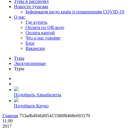
Туры в рассрочку
Новости туризма
Інформація щодо країн із поширенням COVID-19
О нас
Где купить
Оплата по QR-коду
Оплата картой
Что о нас говорят
Блог
Вакансии
Туры
Экскурсионные
Туры
Подобрать Авиабилеты
Подобрать Круиз
Главная
753adb494faf05415580f8468e693170
11.09
2017