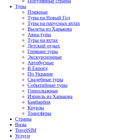
Популярные страны
Туры
Пляжные
Туры на Новый Год
Туры на парусных яхтах
Вылеты из Харькова
Авиа-туры
Туры на яхтах
Детский отдых
Горящие туры
Экскурсионные
Автобусные
В Европу
По Украине
Свадебные туры
Событийные туры
Горнолыжные
Израиль из Харькова
Бамбарбия
Круизы
Трансферы
Страны
Визы
TravelSIM
Услуги