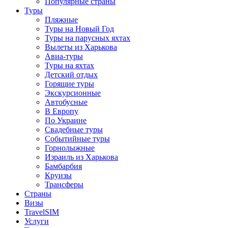
Популярные страны
Туры
Пляжные
Туры на Новый Год
Туры на парусных яхтах
Вылеты из Харькова
Авиа-туры
Туры на яхтах
Детский отдых
Горящие туры
Экскурсионные
Автобусные
В Европу
По Украине
Свадебные туры
Событийные туры
Горнолыжные
Израиль из Харькова
Бамбарбия
Круизы
Трансферы
Страны
Визы
TravelSIM
Услуги