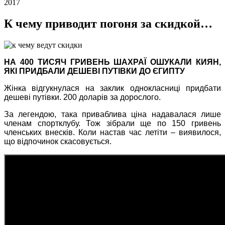
2017
К чему приводит погоня за скидкой…
НА 400 ТИСЯЧ ГРИВЕНЬ ШАХРАЇ ОШУКАЛИ КИЯН,
ЯКІ ПРИДБАЛИ ДЕШЕВІ ПУТІВКИ ДО ЄГИПТУ
Жінка відгукнулася на заклик однокласниці придбати
дешеві путівки. 200 доларів за дорослого.
За легендою, така приваблива ціна надавалася лише
членам спортклубу. Тож зібрали ще по 150 гривень
членських внесків. Коли настав час летіти – виявилося,
що відпочинок скасовується.