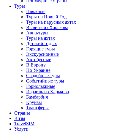
Популярные страны
Туры
Пляжные
Туры на Новый Год
Туры на парусных яхтах
Вылеты из Харькова
Авиа-туры
Туры на яхтах
Детский отдых
Горящие туры
Экскурсионные
Автобусные
В Европу
По Украине
Свадебные туры
Событийные туры
Горнолыжные
Израиль из Харькова
Бамбарбия
Круизы
Трансферы
Страны
Визы
TravelSIM
Услуги