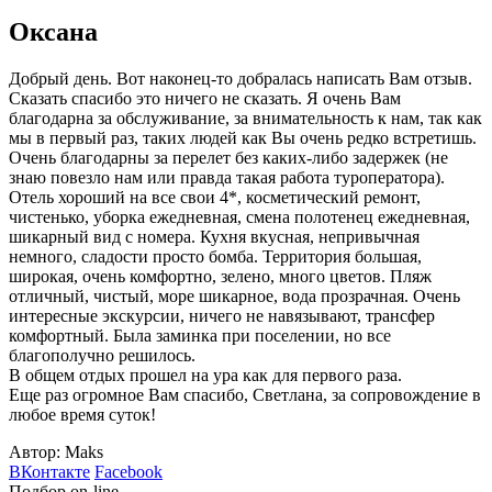
Оксана
Добрый день. Вот наконец-то добралась написать Вам отзыв.
Сказать спасибо это ничего не сказать. Я очень Вам
благодарна за обслуживание, за внимательность к нам, так как
мы в первый раз, таких людей как Вы очень редко встретишь.
Очень благодарны за перелет без каких-либо задержек (не
знаю повезло нам или правда такая работа туроператора).
Отель хороший на все свои 4*, косметический ремонт,
чистенько, уборка ежедневная, смена полотенец ежедневная,
шикарный вид с номера. Кухня вкусная, непривычная
немного, сладости просто бомба. Территория большая,
широкая, очень комфортно, зелено, много цветов. Пляж
отличный, чистый, море шикарное, вода прозрачная. Очень
интересные экскурсии, ничего не навязывают, трансфер
комфортный. Была заминка при поселении, но все
благополучно решилось.
В общем отдых прошел на ура как для первого раза.
Еще раз огромное Вам спасибо, Светлана, за сопровождение в
любое время суток!
Автор: Maks
ВКонтакте
Facebook
Подбор on-line