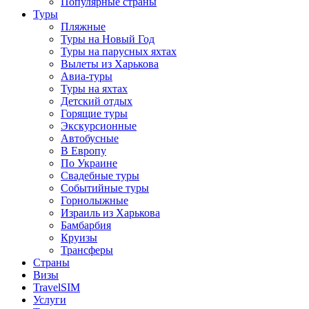
Популярные страны
Туры
Пляжные
Туры на Новый Год
Туры на парусных яхтах
Вылеты из Харькова
Авиа-туры
Туры на яхтах
Детский отдых
Горящие туры
Экскурсионные
Автобусные
В Европу
По Украине
Свадебные туры
Событийные туры
Горнолыжные
Израиль из Харькова
Бамбарбия
Круизы
Трансферы
Страны
Визы
TravelSIM
Услуги