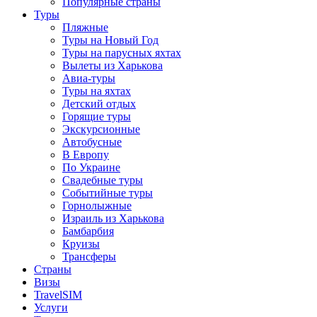
Популярные страны
Туры
Пляжные
Туры на Новый Год
Туры на парусных яхтах
Вылеты из Харькова
Авиа-туры
Туры на яхтах
Детский отдых
Горящие туры
Экскурсионные
Автобусные
В Европу
По Украине
Свадебные туры
Событийные туры
Горнолыжные
Израиль из Харькова
Бамбарбия
Круизы
Трансферы
Страны
Визы
TravelSIM
Услуги