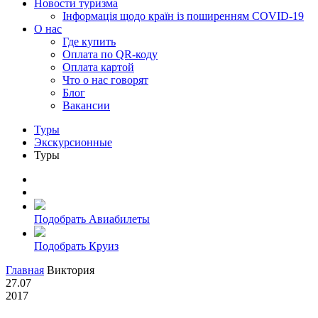
Новости туризма
Інформація щодо країн із поширенням COVID-19
О нас
Где купить
Оплата по QR-коду
Оплата картой
Что о нас говорят
Блог
Вакансии
Туры
Экскурсионные
Туры
Подобрать Авиабилеты
Подобрать Круиз
Главная
Виктория
27.07
2017