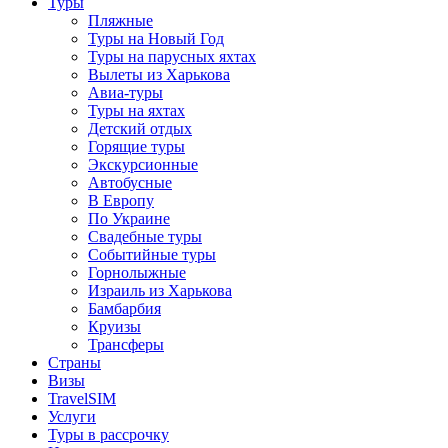
Туры
Пляжные
Туры на Новый Год
Туры на парусных яхтах
Вылеты из Харькова
Авиа-туры
Туры на яхтах
Детский отдых
Горящие туры
Экскурсионные
Автобусные
В Европу
По Украине
Свадебные туры
Событийные туры
Горнолыжные
Израиль из Харькова
Бамбарбия
Круизы
Трансферы
Страны
Визы
TravelSIM
Услуги
Туры в рассрочку