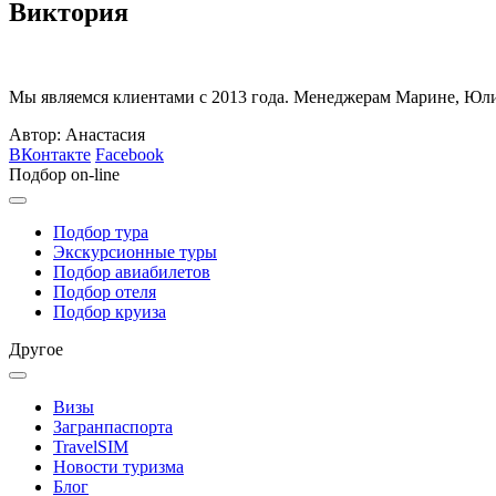
Виктория
Мы являемся клиентами с 2013 года. Менеджерам Марине, Юлие
Автор: Анастасия
ВКонтакте
Facebook
Подбор on-line
Подбор тура
Экскурсионные туры
Подбор авиабилетов
Подбор отеля
Подбор круиза
Другое
Визы
Загранпаспорта
TravelSIM
Новости туризма
Блог