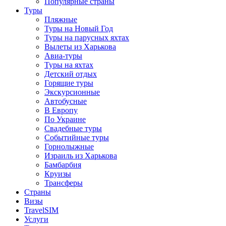
Популярные страны
Туры
Пляжные
Туры на Новый Год
Туры на парусных яхтах
Вылеты из Харькова
Авиа-туры
Туры на яхтах
Детский отдых
Горящие туры
Экскурсионные
Автобусные
В Европу
По Украине
Свадебные туры
Событийные туры
Горнолыжные
Израиль из Харькова
Бамбарбия
Круизы
Трансферы
Страны
Визы
TravelSIM
Услуги