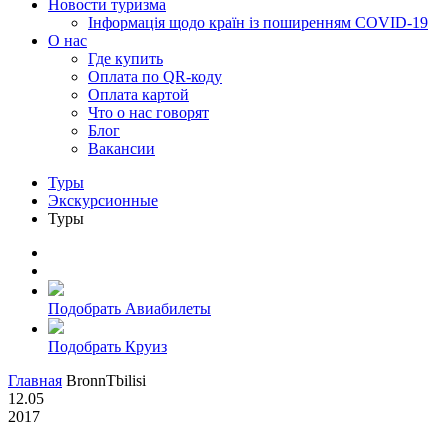
Новости туризма
Інформація щодо країн із поширенням COVID-19
О нас
Где купить
Оплата по QR-коду
Оплата картой
Что о нас говорят
Блог
Вакансии
Туры
Экскурсионные
Туры
Подобрать Авиабилеты
Подобрать Круиз
Главная
BronnTbilisi
12.05
2017