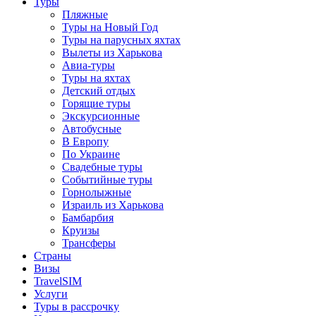
Туры
Пляжные
Туры на Новый Год
Туры на парусных яхтах
Вылеты из Харькова
Авиа-туры
Туры на яхтах
Детский отдых
Горящие туры
Экскурсионные
Автобусные
В Европу
По Украине
Свадебные туры
Событийные туры
Горнолыжные
Израиль из Харькова
Бамбарбия
Круизы
Трансферы
Страны
Визы
TravelSIM
Услуги
Туры в рассрочку