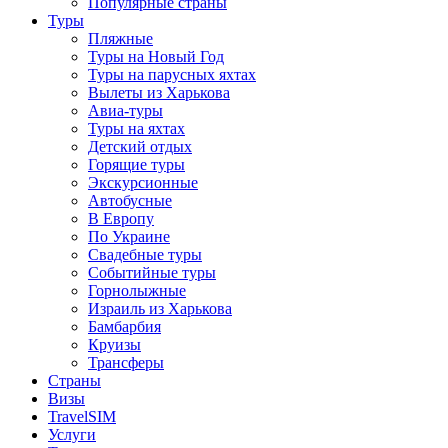
Популярные страны
Туры
Пляжные
Туры на Новый Год
Туры на парусных яхтах
Вылеты из Харькова
Авиа-туры
Туры на яхтах
Детский отдых
Горящие туры
Экскурсионные
Автобусные
В Европу
По Украине
Свадебные туры
Событийные туры
Горнолыжные
Израиль из Харькова
Бамбарбия
Круизы
Трансферы
Страны
Визы
TravelSIM
Услуги