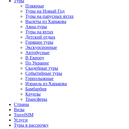
Туры
Пляжные
Туры на Новый Год
Туры на парусных яхтах
Вылеты из Харькова
Авиа-туры
Туры на яхтах
Детский отдых
Горящие туры
Экскурсионные
Автобусные
В Европу
По Украине
Свадебные туры
Событийные туры
Горнолыжные
Израиль из Харькова
Бамбарбия
Круизы
Трансферы
Страны
Визы
TravelSIM
Услуги
Туры в рассрочку