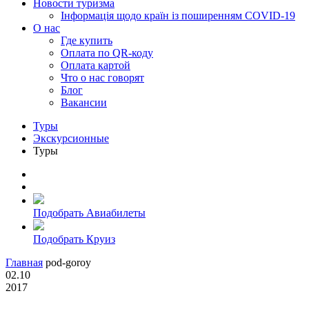
Новости туризма
Інформація щодо країн із поширенням COVID-19
О нас
Где купить
Оплата по QR-коду
Оплата картой
Что о нас говорят
Блог
Вакансии
Туры
Экскурсионные
Туры
Подобрать Авиабилеты
Подобрать Круиз
Главная
pod-goroy
02.10
2017