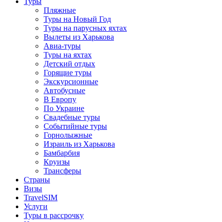
Туры
Пляжные
Туры на Новый Год
Туры на парусных яхтах
Вылеты из Харькова
Авиа-туры
Туры на яхтах
Детский отдых
Горящие туры
Экскурсионные
Автобусные
В Европу
По Украине
Свадебные туры
Событийные туры
Горнолыжные
Израиль из Харькова
Бамбарбия
Круизы
Трансферы
Страны
Визы
TravelSIM
Услуги
Туры в рассрочку