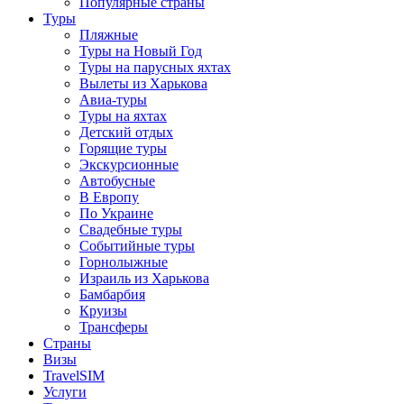
Популярные страны
Туры
Пляжные
Туры на Новый Год
Туры на парусных яхтах
Вылеты из Харькова
Авиа-туры
Туры на яхтах
Детский отдых
Горящие туры
Экскурсионные
Автобусные
В Европу
По Украине
Свадебные туры
Событийные туры
Горнолыжные
Израиль из Харькова
Бамбарбия
Круизы
Трансферы
Страны
Визы
TravelSIM
Услуги