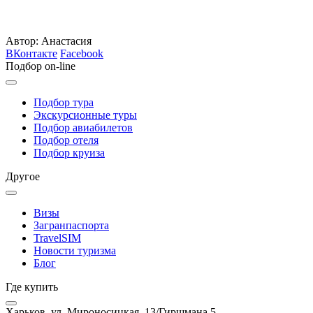
Автор: Анастасия
ВКонтакте
Facebook
Подбор on-line
Подбор тура
Экскурсионные туры
Подбор авиабилетов
Подбор отеля
Подбор круиза
Другое
Визы
Загранпаспорта
TravelSIM
Новости туризма
Блог
Где купить
Харьков, ул. Мироносицкая, 13/Гиршмана 5