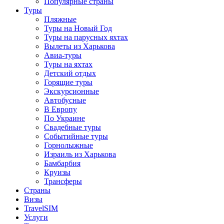
Популярные страны
Туры
Пляжные
Туры на Новый Год
Туры на парусных яхтах
Вылеты из Харькова
Авиа-туры
Туры на яхтах
Детский отдых
Горящие туры
Экскурсионные
Автобусные
В Европу
По Украине
Свадебные туры
Событийные туры
Горнолыжные
Израиль из Харькова
Бамбарбия
Круизы
Трансферы
Страны
Визы
TravelSIM
Услуги