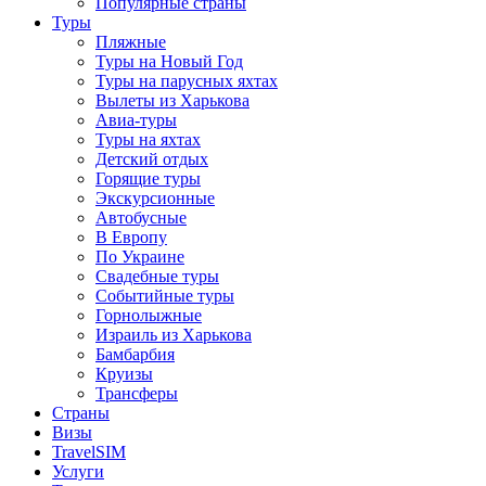
Популярные страны
Туры
Пляжные
Туры на Новый Год
Туры на парусных яхтах
Вылеты из Харькова
Авиа-туры
Туры на яхтах
Детский отдых
Горящие туры
Экскурсионные
Автобусные
В Европу
По Украине
Свадебные туры
Событийные туры
Горнолыжные
Израиль из Харькова
Бамбарбия
Круизы
Трансферы
Страны
Визы
TravelSIM
Услуги