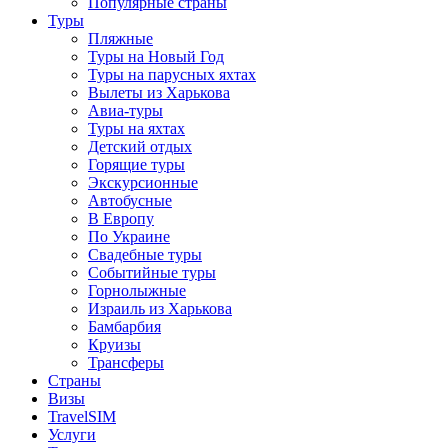
Популярные страны
Туры
Пляжные
Туры на Новый Год
Туры на парусных яхтах
Вылеты из Харькова
Авиа-туры
Туры на яхтах
Детский отдых
Горящие туры
Экскурсионные
Автобусные
В Европу
По Украине
Свадебные туры
Событийные туры
Горнолыжные
Израиль из Харькова
Бамбарбия
Круизы
Трансферы
Страны
Визы
TravelSIM
Услуги