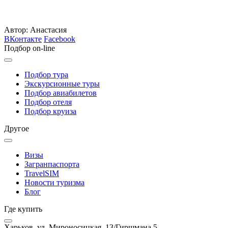
Автор: Анастасия
ВКонтакте
Facebook
Подбор on-line
Подбор тура
Экскурсионные туры
Подбор авиабилетов
Подбор отеля
Подбор круиза
Другое
Визы
Загранпаспорта
TravelSIM
Новости туризма
Блог
Где купить
Харьков, ул. Мироносицкая, 13/Гиршмана 5