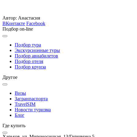
Автор: Анастасия
ВКонтакте
Facebook
Подбор on-line
Подбор тура
Экскурсионные туры
Подбор авиабилетов
Подбор отеля
Подбор круиза
Другое
Визы
Загранпаспорта
TravelSIM
Новости туризма
Блог
Где купить
Харьков, ул. Мироносицкая, 13/Гиршмана 5