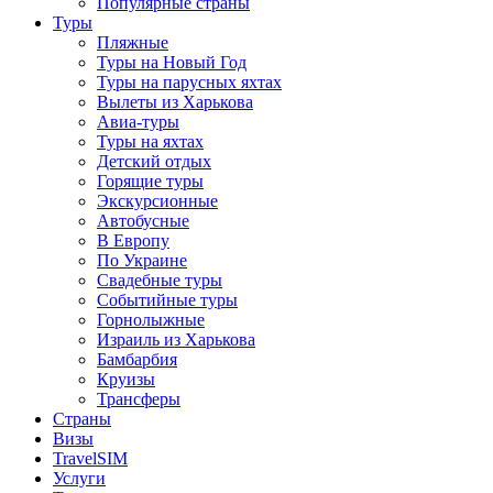
Популярные страны
Туры
Пляжные
Туры на Новый Год
Туры на парусных яхтах
Вылеты из Харькова
Авиа-туры
Туры на яхтах
Детский отдых
Горящие туры
Экскурсионные
Автобусные
В Европу
По Украине
Свадебные туры
Событийные туры
Горнолыжные
Израиль из Харькова
Бамбарбия
Круизы
Трансферы
Страны
Визы
TravelSIM
Услуги