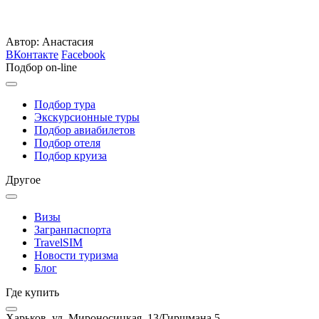
Автор: Анастасия
ВКонтакте
Facebook
Подбор on-line
Подбор тура
Экскурсионные туры
Подбор авиабилетов
Подбор отеля
Подбор круиза
Другое
Визы
Загранпаспорта
TravelSIM
Новости туризма
Блог
Где купить
Харьков, ул. Мироносицкая, 13/Гиршмана 5