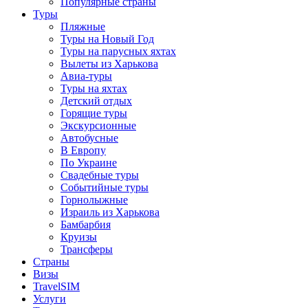
Популярные страны
Туры
Пляжные
Туры на Новый Год
Туры на парусных яхтах
Вылеты из Харькова
Авиа-туры
Туры на яхтах
Детский отдых
Горящие туры
Экскурсионные
Автобусные
В Европу
По Украине
Свадебные туры
Событийные туры
Горнолыжные
Израиль из Харькова
Бамбарбия
Круизы
Трансферы
Страны
Визы
TravelSIM
Услуги