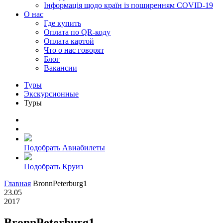
Інформація щодо країн із поширенням COVID-19
О нас
Где купить
Оплата по QR-коду
Оплата картой
Что о нас говорят
Блог
Вакансии
Туры
Экскурсионные
Туры
Подобрать Авиабилеты
Подобрать Круиз
Главная
BronnPeterburg1
23.05
2017
BronnPeterburg1