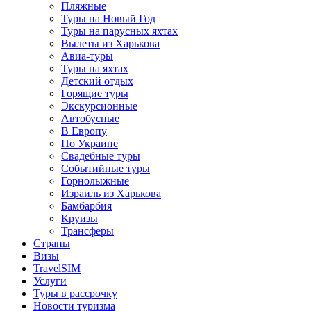
Пляжные
Туры на Новый Год
Туры на парусных яхтах
Вылеты из Харькова
Авиа-туры
Туры на яхтах
Детский отдых
Горящие туры
Экскурсионные
Автобусные
В Европу
По Украине
Свадебные туры
Событийные туры
Горнолыжные
Израиль из Харькова
Бамбарбия
Круизы
Трансферы
Страны
Визы
TravelSIM
Услуги
Туры в рассрочку
Новости туризма