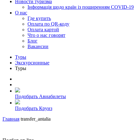
Новости туризма
Інформація щодо країн із поширенням COVID-19
О нас
Где купить
Оплата по QR-коду
Оплата картой
Что о нас говорят
Блог
Вакансии
Туры
Экскурсионные
Туры
Подобрать Авиабилеты
Подобрать Круиз
Главная
transfer_antalia