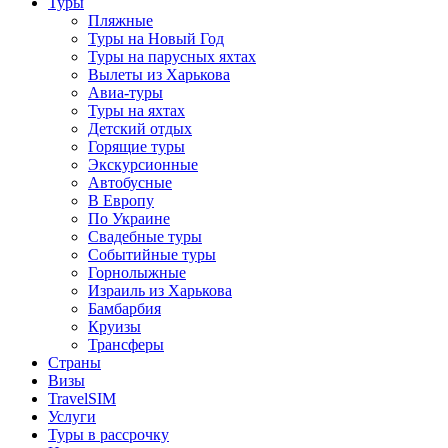
Туры
Пляжные
Туры на Новый Год
Туры на парусных яхтах
Вылеты из Харькова
Авиа-туры
Туры на яхтах
Детский отдых
Горящие туры
Экскурсионные
Автобусные
В Европу
По Украине
Свадебные туры
Событийные туры
Горнолыжные
Израиль из Харькова
Бамбарбия
Круизы
Трансферы
Страны
Визы
TravelSIM
Услуги
Туры в рассрочку