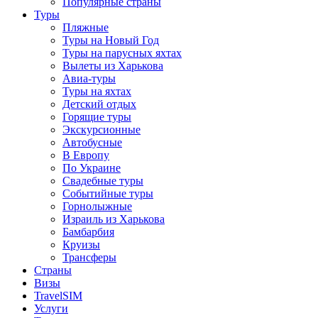
Популярные страны
Туры
Пляжные
Туры на Новый Год
Туры на парусных яхтах
Вылеты из Харькова
Авиа-туры
Туры на яхтах
Детский отдых
Горящие туры
Экскурсионные
Автобусные
В Европу
По Украине
Свадебные туры
Событийные туры
Горнолыжные
Израиль из Харькова
Бамбарбия
Круизы
Трансферы
Страны
Визы
TravelSIM
Услуги