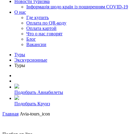
Новости туризма
Інформація щодо країн із поширенням COVID-19
О нас
Где купить
Оплата по QR-коду
Оплата картой
Что о нас говорят
Блог
Вакансии
Туры
Экскурсионные
Туры
Подобрать Авиабилеты
Подобрать Круиз
Главная
Avia-tours_icon