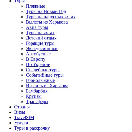
Туры
Пляжные
Туры на Новый Год
Туры на парусных яхтах
Вылеты из Харькова
Авиа-туры
Туры на яхтах
Детский отдых
Горящие туры
Экскурсионные
Автобусные
В Европу
По Украине
Свадебные туры
Событийные туры
Горнолыжные
Израиль из Харькова
Бамбарбия
Круизы
Трансферы
Страны
Визы
TravelSIM
Услуги
Туры в рассрочку