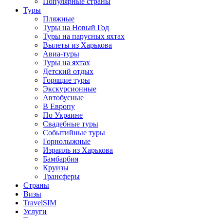
Популярные страны
Туры
Пляжные
Туры на Новый Год
Туры на парусных яхтах
Вылеты из Харькова
Авиа-туры
Туры на яхтах
Детский отдых
Горящие туры
Экскурсионные
Автобусные
В Европу
По Украине
Свадебные туры
Событийные туры
Горнолыжные
Израиль из Харькова
Бамбарбия
Круизы
Трансферы
Страны
Визы
TravelSIM
Услуги