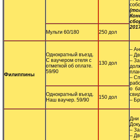
собо
(то
Кон
сбо
201
Мульти 60/180
250 дол
– Ан
Однократный въезд.
– Дв
С ваучером отеля с
– За
130 дол
отметкой об оплате.
дол
59/90
пла
Филиппины
– Сп
рабо
о б
Однократный въезд.
свид
150 дол
Наш ваучер. 59/90
– Б
Дни 
Док
– З
– Дв