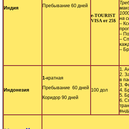
Тре
Пребывание 60 дней
Индия
мак
100
e-TOURIST
на 
VISA от 25$
– Кс
проп
– По
– Сп
кажд
– Бр
1. А
2. З
1-
кратная
в па
3. Ф
Пребывание 60 дней
Индонезия
100 дол
4. Б
5. Б
Коридор 90 дней
6. С
тран
выда