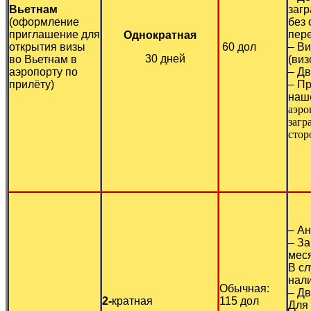
Вьетнам
загр
(оформление
без 
приглашение для
пере
Однократная
открытия визы
60 дол
– Ви
30 дней
во Вьетнам в
(виз
аэропорту по
– Дв
прилёту)
– Пр
наш
аэро
загр
стор
– Ан
– З
меся
В сл
нал
Обычная:
– Дв
2-
кратная
115 дол
Для 