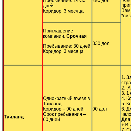
Пребывание: 14-30
290 дол
при
дней
Вами
Коридор: 3 месяца
*виз
Приглашение
компании.
Срочная
330 дол
Пребывание: 30 дней
Коридор: 3 месяца
1. З
стра
2. 
3. 1
Однократный въезд в
4. К
Таиланд
5. К
Коридор – 90 дней;
90 дол
6. Д
Срок пребывания –
чело
Таиланд
60 дней
Для
+ Вы
7. С